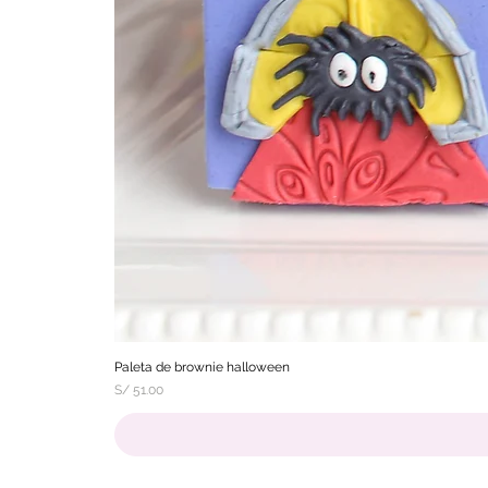
Paleta de brownie halloween
Precio
S/ 51.00