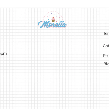
Tér
Cot
9pm ​​
Pr
m
Bl