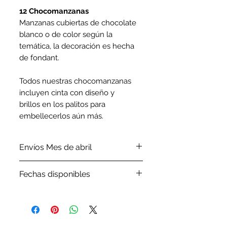
12 Chocomanzanas
Manzanas cubiertas de chocolate
blanco o de color según la
temática, la decoración es hecha
de fondant.
Todos nuestras chocomanzanas
incluyen cinta con diseño y
brillos en los palitos para
embellecerlos aún más.
Envíos Mes de abril
Por favor revisa nuestra
política
Fechas disponibles
de envíos.
Por favor, antes de ordenar tu
pedido verifica en nuestro
Google Calendar
las fechasque