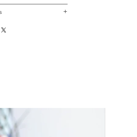
nuestra
política de envíos
s
e ordenar tu pedido verifica en
alendar
las fechas que
les