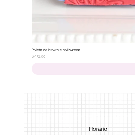
Paleta de brownie halloween
Precio
S/ 51.00
Horario