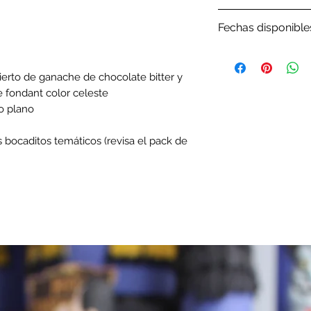
Por favor revisa 
Fechas disponible
Por favor, antes d
nuestro
Google C
ierto de ganache de chocolate bitter y
tenemos disponib
e fondant color celeste
o plano
bocaditos temáticos (revisa el pack de