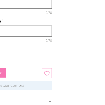
0/70
a
*
0/70
to
alizar compra