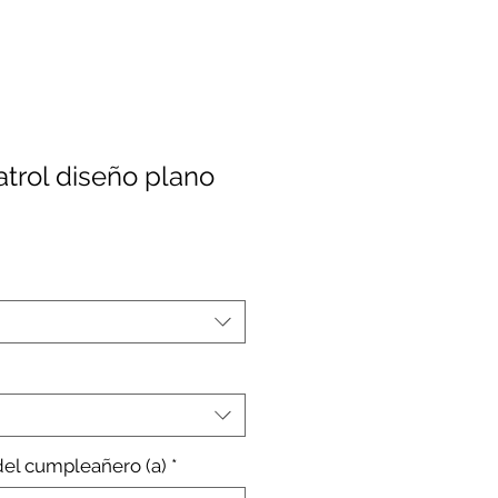
trol diseño plano
io
el cumpleañero (a)
*