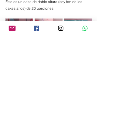
Este es un cake de doble altura (soy fan de los 
cakes altos) de 20 porciones.
Espero les guste y lo tomen como referencia ♡
Que tengas un buen martes
♡
Pame